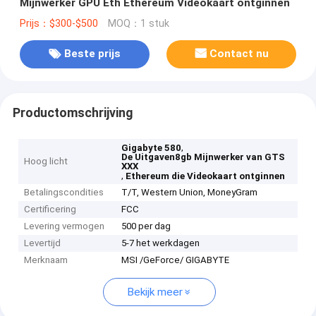
Mijnwerker GPU Eth Ethereum Videokaart ontginnen
Prijs：$300-$500
MOQ：1 stuk
Beste prijs
Contact nu
Productomschrijving
,
Gigabyte 580
De Uitgaven8gb Mijnwerker van GTS
Hoog licht
XXX
,
Ethereum die Videokaart ontginnen
Betalingscondities
T/T, Western Union, MoneyGram
Certificering
FCC
Levering vermogen
500 per dag
Levertijd
5-7 het werkdagen
Merknaam
MSI /GeForce/ GIGABYTE
Bekijk meer