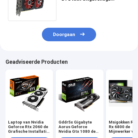
Mijnwerker GPU Eth Ethereum
Videokaart ontginnen
Doorgaan
Geadviseerde Producten
Laptop van Nvidia
Gddr5x Gigabyte
Msigokken Ra
Geforce Rtx 2060 de
Aorus Geforce
Rx 6800 de
Grafische Installatie
Nvidia Gtx 1080 de
Mijnwerker van
van de Mijnbouwasic
Mijnwerker van de de
Grafiekkaart v